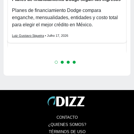
p
r
Planes de financiamiento Dodge compara
enganche, mensualidades, entidades y costo total
C
para elegir el mejor crédito en México.
f
s
Luiz Gustavo Siqueira
• Julho 17, 2026
L
CONTACTO
¿QUIENES SOMOS?
TÉRMINOS DE USO