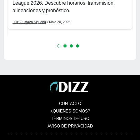
League 2026. Descubre horarios, transmisión,
2
alineaciones y pronóstico.
p
Luiz Gustavo Siqueira
• Maio 20, 2026
L
CONTACTO
¿QUIENES SOMOS?
TÉRMINOS DE USO
AVISO DE PRIVACIDAD