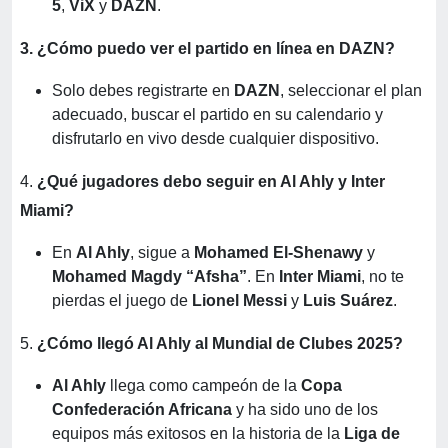
5
,
ViX
y
DAZN
.
3. ¿Cómo puedo ver el partido en línea en DAZN?
Solo debes registrarte en
DAZN
, seleccionar el plan
adecuado, buscar el partido en su calendario y
disfrutarlo en vivo desde cualquier dispositivo.
4.
¿Qué jugadores debo seguir en Al Ahly y Inter
Miami?
En
Al Ahly
, sigue a
Mohamed El-Shenawy
y
Mohamed Magdy “Afsha”
. En
Inter Miami
, no te
pierdas el juego de
Lionel Messi
y
Luis Suárez
.
5.
¿Cómo llegó Al Ahly al Mundial de Clubes 2025?
Al Ahly
llega como campeón de la
Copa
Confederación Africana
y ha sido uno de los
equipos más exitosos en la historia de la
Liga de