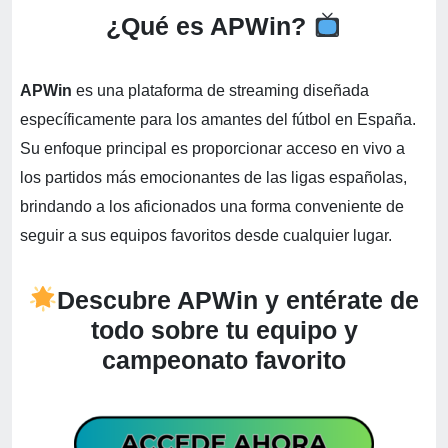
¿Qué es APWin?
APWin
es una plataforma de streaming diseñada
específicamente para los amantes del fútbol en España.
Su enfoque principal es proporcionar acceso en vivo a
los partidos más emocionantes de las ligas españolas,
brindando a los aficionados una forma conveniente de
seguir a sus equipos favoritos desde cualquier lugar.
Descubre APWin y entérate de
todo sobre tu equipo y
campeonato favorito