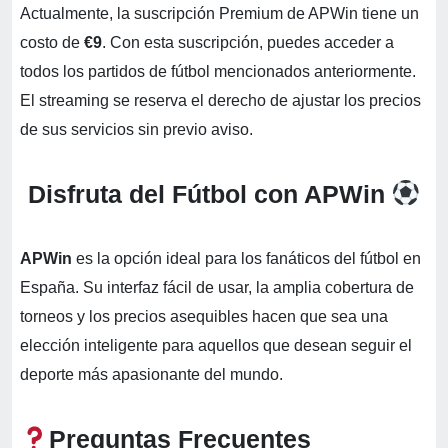
Actualmente, la suscripción Premium de APWin tiene un
costo de
€9
. Con esta suscripción, puedes acceder a
todos los partidos de fútbol mencionados anteriormente.
El streaming se reserva el derecho de ajustar los precios
de sus servicios sin previo aviso.
Disfruta del Fútbol con APWin
APWin
es la opción ideal para los fanáticos del fútbol en
España. Su interfaz fácil de usar, la amplia cobertura de
torneos y los precios asequibles hacen que sea una
elección inteligente para aquellos que desean seguir el
deporte más apasionante del mundo.
Preguntas Frecuentes