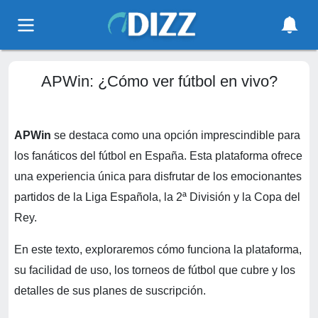
APWin: ¿Cómo ver fútbol en vivo?
APWin
se destaca como una opción imprescindible para
los fanáticos del fútbol en España. Esta plataforma ofrece
una experiencia única para disfrutar de los emocionantes
partidos de la Liga Española, la 2ª División y la Copa del
Rey.
En este texto, exploraremos cómo funciona la plataforma,
su facilidad de uso, los torneos de fútbol que cubre y los
detalles de sus planes de suscripción.