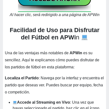
Al hacer clic, será redirigido a una página de APWin
Facilidad de Uso para Disfrutar
del Fútbol en APWi
n
Una de las ventajas más notables de
APWin
es su
sencillez. Aquí te explicamos cómo puedes disfrutar de
los partidos de fútbol en esta plataforma:
Localiza el Partido
: Navega por la interfaz y encuentra el
partido que deseas ver. Puedes buscar por equipo, fecha
o competición.
Accede al Streaming en Vivo
: Una vez que
hayas seleccionado el partido, haz clic en el ícono