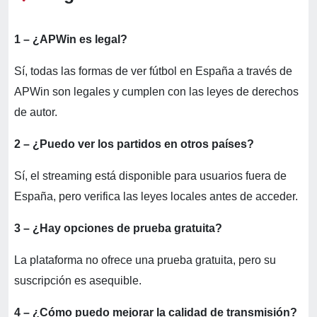
1 –
¿APWin es legal?
Sí, todas las formas de ver fútbol en España a través de
APWin son legales y cumplen con las leyes de derechos
de autor.
2 – ¿Puedo ver los partidos en otros países?
Sí, el streaming está disponible para usuarios fuera de
España, pero verifica las leyes locales antes de acceder.
3 – ¿Hay opciones de prueba gratuita?
La plataforma no ofrece una prueba gratuita, pero su
suscripción es asequible.
4 – ¿Cómo puedo mejorar la calidad de transmisión?