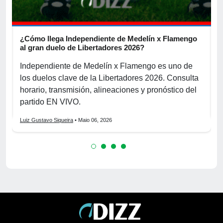
¿Cómo llega Independiente de Medelín x Flamengo
P
al gran duelo de Libertadores 2026?
p
Independiente de Medelín x Flamengo es uno de
P
los duelos clave de la Libertadores 2026. Consulta
g
horario, transmisión, alineaciones y pronóstico del
d
partido EN VIVO.
L
Luiz Gustavo Siqueira
• Maio 06, 2026