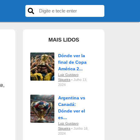
MAIS LIDOS
Dónde ver la
final de Copa
América 2...
Luiz Gustavo
Siqueira
• Julho 13,
te,
2024
Argentina vs
Canadá:
Dónde ver el
es...
Luiz Gustavo
Siqueira
• Junho 18,
2024