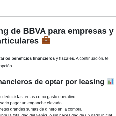
sing de BBVA para empresas y
rticulares
varios beneficios financieros
y
fiscales
. A continuación, te
 opción.
inancieros de optar por leasing
 deducir las rentas como gasto operativo.
esario pagar un enganche elevado.
etes grandes sumas de dinero en la compra.
brir la totalidad del vehículo sin necesidad de un pago inicial.