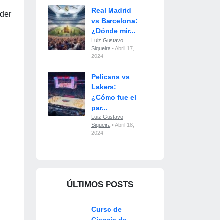
Real Madrid
der
vs Barcelona:
¿Dónde mir...
Luiz Gustavo
Siqueira
• Abril 17,
2024
Pelicans vs
Lakers:
¿Cómo fue el
par...
Luiz Gustavo
Siqueira
• Abril 18,
2024
ÚLTIMOS POSTS
Curso de
Ciencia de