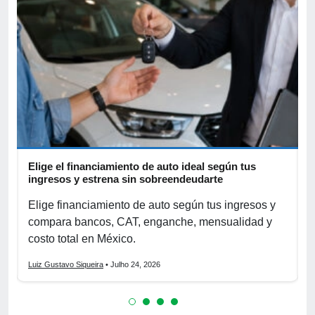
Elige el financiamiento de auto ideal según tus
A
ingresos y estrena sin sobreendeudarte
p
Elige financiamiento de auto según tus ingresos y
A
compara bancos, CAT, enganche, mensualidad y
p
costo total en México.
o
Luiz Gustavo Siqueira
• Julho 24, 2026
L