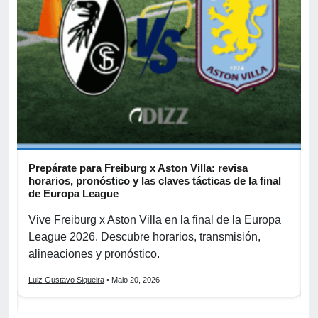
Prepárate para Freiburg x Aston Villa: revisa
B
horarios, pronóstico y las claves tácticas de la final
d
de Europa League
B
Vive Freiburg x Aston Villa en la final de la Europa
s
League 2026. Descubre horarios, transmisión,
2
alineaciones y pronóstico.
p
Luiz Gustavo Siqueira
• Maio 20, 2026
L