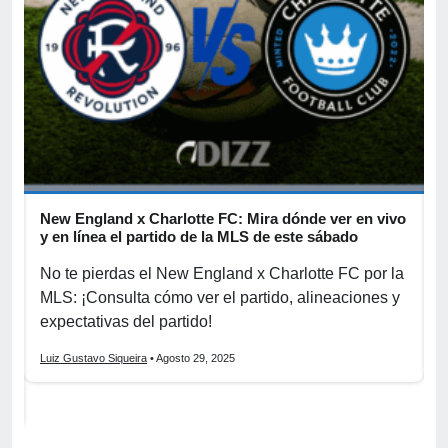
n
New England x Charlotte FC: Mira dónde ver en vivo
C
y en línea el partido de la MLS de este sábado
l
n
No te pierdas el New England x Charlotte FC por la
S
te
MLS: ¡Consulta cómo ver el partido, alineaciones y
c
,
expectativas del partido!
p
Luiz Gustavo Siqueira
• Agosto 29, 2025
L