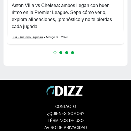
R
o
Aston Villa vs Chelsea: ambos llegan con buen
p
ritmo en la Premier League. Sepa cómo verlo,
h
explora alineaciones, ¡pronóstico y no te pierdas
L
cada jugada!
Luiz Gustavo Siqueira
• Março 03, 2026
CONTACTO
¿QUIENES SOMOS?
TÉRMINOS DE USO
AVISO DE PRIVACIDAD