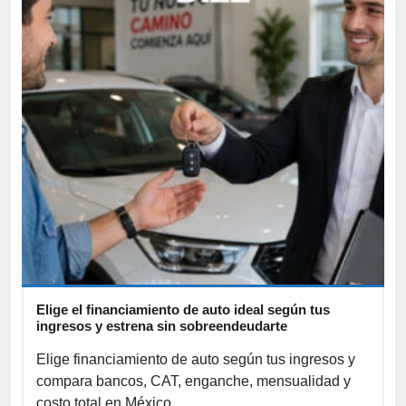
Elige el financiamiento de auto ideal según tus
A
ingresos y estrena sin sobreendeudarte
p
Elige financiamiento de auto según tus ingresos y
A
compara bancos, CAT, enganche, mensualidad y
p
costo total en México.
o