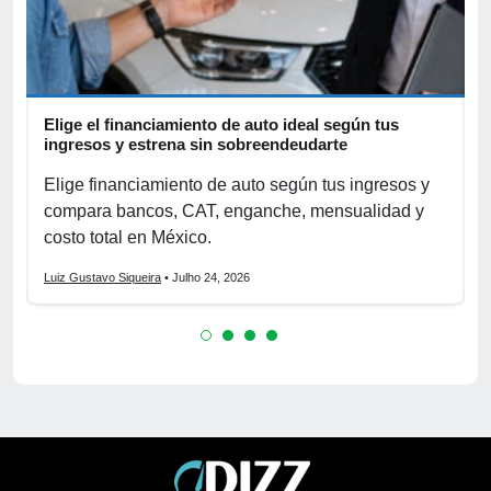
Elige el financiamiento de auto ideal según tus
A
ingresos y estrena sin sobreendeudarte
p
Elige financiamiento de auto según tus ingresos y
A
compara bancos, CAT, enganche, mensualidad y
p
costo total en México.
o
Luiz Gustavo Siqueira
• Julho 24, 2026
L