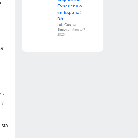
a
Experiencia
en España:
Dó...
Luiz Gustavo
Siqueira
• Agosto 7,
2026
la
erar
 y
Esta