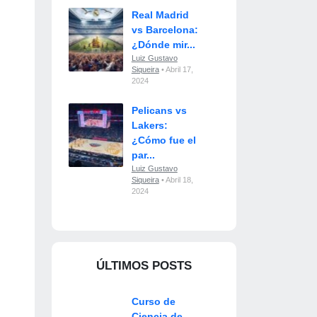
Real Madrid
vs Barcelona:
¿Dónde mir...
Luiz Gustavo
Siqueira
• Abril 17,
2024
Pelicans vs
Lakers:
¿Cómo fue el
par...
Luiz Gustavo
Siqueira
• Abril 18,
2024
ÚLTIMOS POSTS
Curso de
Ciencia de