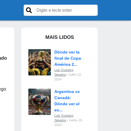
MAIS LIDOS
Dónde ver la
ado
final de Copa
América 2...
Luiz Gustavo
Siqueira
• Julho 13,
2024
uego
Argentina vs
Canadá:
Dónde ver el
es...
Luiz Gustavo
Siqueira
• Junho 18,
2024