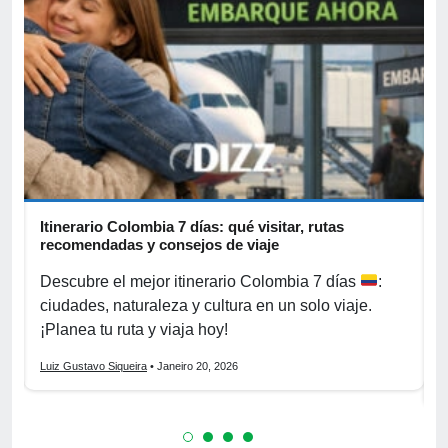
Itinerario Colombia 7 días: qué visitar, rutas
T
recomendadas y consejos de viaje
c
Descubre el mejor itinerario Colombia 7 días
:
V
ciudades, naturaleza y cultura en un solo viaje.
e
¡Planea tu ruta y viaja hoy!
¡
Luiz Gustavo Siqueira
• Janeiro 20, 2026
L