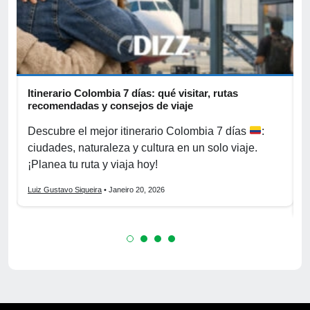
Itinerario Colombia 7 días: qué visitar, rutas
T
recomendadas y consejos de viaje
c
Descubre el mejor itinerario Colombia 7 días
:
V
ciudades, naturaleza y cultura en un solo viaje.
e
¡Planea tu ruta y viaja hoy!
¡
Luiz Gustavo Siqueira
• Janeiro 20, 2026
L