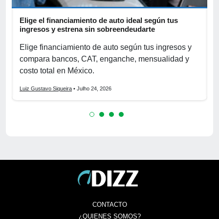
Elige el financiamiento de auto ideal según tus
A
ingresos y estrena sin sobreendeudarte
p
Elige financiamiento de auto según tus ingresos y
A
compara bancos, CAT, enganche, mensualidad y
p
costo total en México.
o
Luiz Gustavo Siqueira
• Julho 24, 2026
L
CONTACTO
¿QUIENES SOMOS?