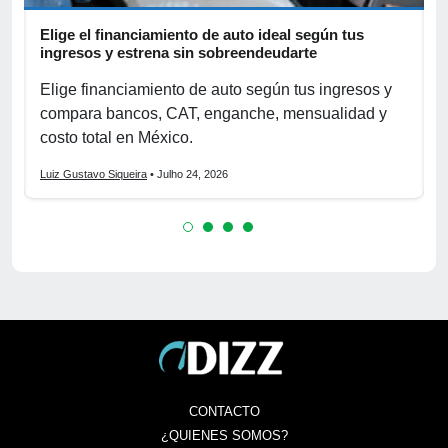
Elige el financiamiento de auto ideal según tus
A
ingresos y estrena sin sobreendeudarte
p
Elige financiamiento de auto según tus ingresos y
A
compara bancos, CAT, enganche, mensualidad y
p
costo total en México.
o
Luiz Gustavo Siqueira
• Julho 24, 2026
L
CONTACTO
¿QUIENES SOMOS?