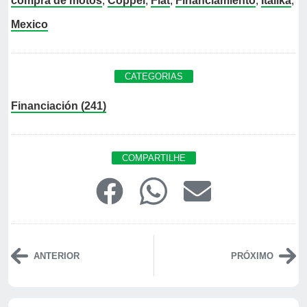
compra de motos
,
Coppel
,
Fiat
,
Financiamiento
,
Italika
,
Mexico
CATEGORIAS
Financiación (241)
COMPARTILHE
ANTERIOR
PRÓXIMO