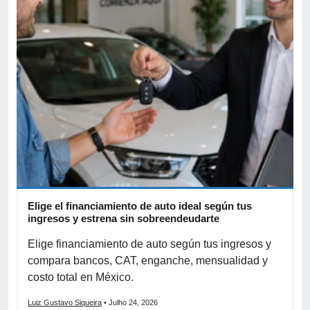
Elige el financiamiento de auto ideal según tus
A
ingresos y estrena sin sobreendeudarte
p
Elige financiamiento de auto según tus ingresos y
A
compara bancos, CAT, enganche, mensualidad y
p
costo total en México.
o
Luiz Gustavo Siqueira
• Julho 24, 2026
L