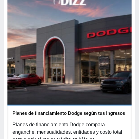
Planes de financiamiento Dodge según tus ingresos
C
p
r
Planes de financiamiento Dodge compara
enganche, mensualidades, entidades y costo total
C