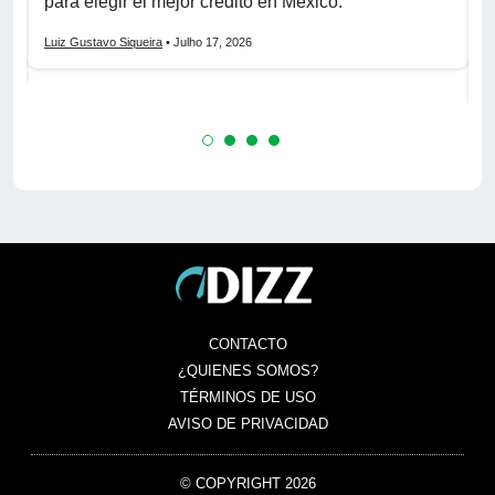
para elegir el mejor crédito en México.
f
s
Luiz Gustavo Siqueira
• Julho 17, 2026
L
CONTACTO
¿QUIENES SOMOS?
TÉRMINOS DE USO
AVISO DE PRIVACIDAD
© COPYRIGHT 2026