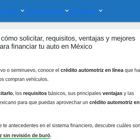
Noticias
Asuntos actuales
Automóviles
 cómo solicitar, requisitos, ventajas y mejores
ara financiar tu auto en México
vo o seminuevo, conoce el
crédito automotriz en línea
que ha
os compran vehículos.
itarlo
, los
requisitos
básicos, sus principales
ventajas
y las
exicano para que puedas aprovechar un
crédito automotriz en
ece te antecedentes en el sistema financiero, descubre cuáles so
 sin revisión de buró
.