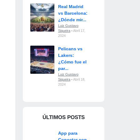
Real Madrid
vs Barcelona:
¿Dónde mir...
Luiz Gustavo
Siqueira
• Abril 17,
2024
Pelicans vs
Lakers:
¿Cómo fue el
par...
Luiz Gustavo
Siqueira
• Abril 18,
2024
ÚLTIMOS POSTS
App para
Conectar con