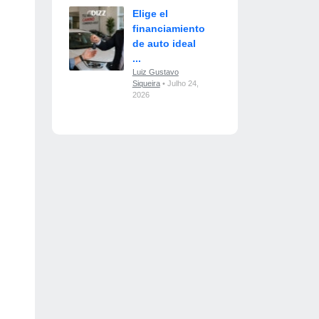
Elige el
financiamiento
de auto ideal
...
Luiz Gustavo
Siqueira
• Julho 24,
2026