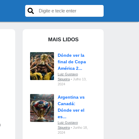
MAIS LIDOS
Dónde ver la
final de Copa
América 2...
Luiz Gustavo
Siqueira
• Julho 13,
2024
Argentina vs
Canadá:
Dónde ver el
es...
Luiz Gustavo
n
Siqueira
• Junho 18,
2024