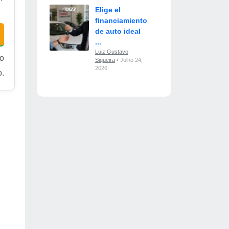
Elige el
financiamiento
de auto ideal
...
Luiz Gustavo
ro
Siqueira
• Julho 24,
2026
o.