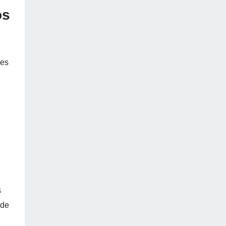
os
nes
s
 de