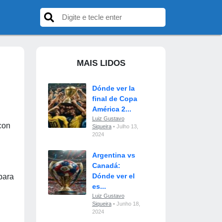
MAIS LIDOS
Dónde ver la
final de Copa
América 2...
Luiz Gustavo
con
Siqueira
• Julho 13,
2024
Argentina vs
Canadá:
Dónde ver el
para
es...
Luiz Gustavo
Siqueira
• Junho 18,
2024