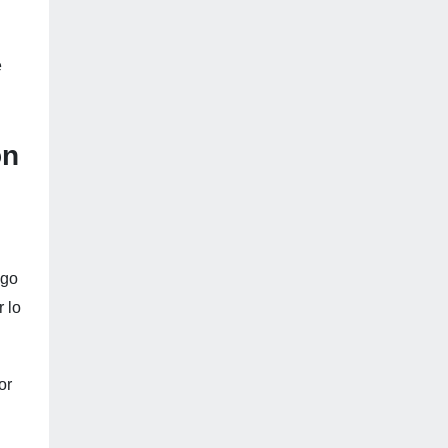
e
ón
ago
 lo
or