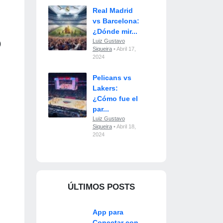
Real Madrid
vs Barcelona:
¿Dónde mir...
o
Luiz Gustavo
Siqueira
• Abril 17,
2024
Pelicans vs
Lakers:
¿Cómo fue el
par...
Luiz Gustavo
Siqueira
• Abril 18,
2024
ÚLTIMOS POSTS
App para
Conectar con