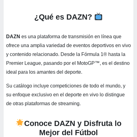
¿Qué es DAZN?
DAZN
es una plataforma de transmisión en línea que
ofrece una amplia variedad de eventos deportivos en vivo
y contenido relacionado. Desde la Fórmula 1® hasta la
Premier League, pasando por el MotoGP™, es el destino
ideal para los amantes del deporte.
Su catálogo incluye competiciones de todo el mundo, y
su enfoque exclusivo en el deporte en vivo lo distingue
de otras plataformas de streaming.
Conoce DAZN y Disfruta lo
Mejor del Fútbol