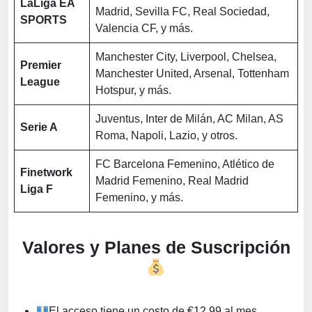
LaLiga EA
Madrid, Sevilla FC, Real Sociedad,
SPORTS
Valencia CF, y más.
Manchester City, Liverpool, Chelsea,
Premier
Manchester United, Arsenal, Tottenham
League
Hotspur, y más.
Juventus, Inter de Milán, AC Milan, AS
Serie A
Roma, Napoli, Lazio, y otros.
FC Barcelona Femenino, Atlético de
Finetwork
Madrid Femenino, Real Madrid
Liga F
Femenino, y más.
Valores y Planes de Suscripción
El acceso tiene un costo de €12,99 al mes