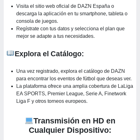
Visita el sitio web oficial de DAZN España o
descarga la aplicación en tu smartphone, tableta o
consola de juegos.
Regístrate con tus datos y selecciona el plan que
mejor se adapte a tus necesidades.
Explora el Catálogo:
Una vez registrado, explora el catálogo de DAZN
para encontrar los eventos de fútbol que deseas ver.
La plataforma ofrece una amplia cobertura de LaLiga
EA SPORTS, Premier League, Serie A, Finetwork
Liga F y otros torneos europeos.
Transmisión en HD en
Cualquier Dispositivo: