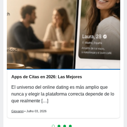
Apps de Citas en 2026: Las Mejores
F
e
El universo del online dating es más amplio que
E
nunca y elegir la plataforma correcta depende de lo
d
que realmente […]
e
Giovanni
• Julho 03, 2026
G