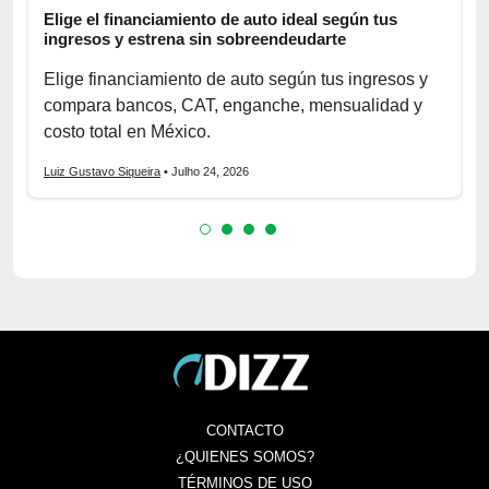
Elige el financiamiento de auto ideal según tus
A
ingresos y estrena sin sobreendeudarte
p
Elige financiamiento de auto según tus ingresos y
A
compara bancos, CAT, enganche, mensualidad y
p
costo total en México.
o
Luiz Gustavo Siqueira
• Julho 24, 2026
L
CONTACTO
¿QUIENES SOMOS?
TÉRMINOS DE USO