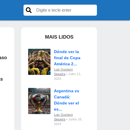
MAIS LIDOS
Dónde ver la
aso
final de Copa
América 2...
Luiz Gustavo
Siqueira
• Julho 13,
as
2024
Argentina vs
Canadá:
Dónde ver el
es...
Luiz Gustavo
Siqueira
• Junho 18,
2024