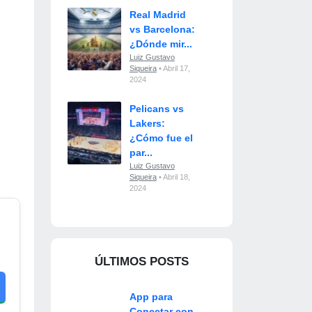
Real Madrid
vs Barcelona:
¿Dónde mir...
Luiz Gustavo
Siqueira
• Abril 17,
2024
Pelicans vs
Lakers:
¿Cómo fue el
par...
Luiz Gustavo
Siqueira
• Abril 18,
2024
ÚLTIMOS POSTS
App para
Conectar con