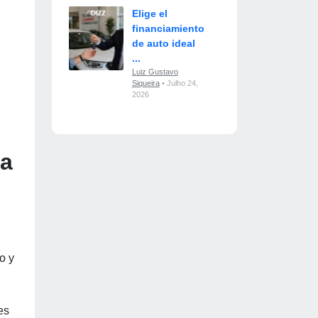
Elige el
financiamiento
de auto ideal
...
Luiz Gustavo
Siqueira
• Julho 24,
2026
na
o y
es