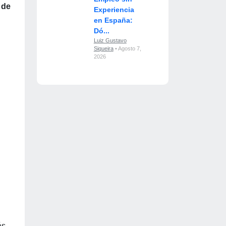
 de
Experiencia
en España:
Dó...
Luiz Gustavo
Siqueira
• Agosto 7,
2026
ás