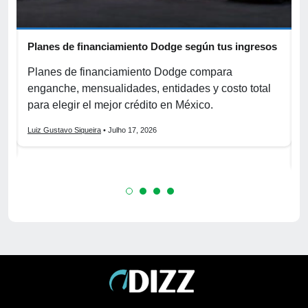
Planes de financiamiento Dodge según tus ingresos
C
p
r
Planes de financiamiento Dodge compara
enganche, mensualidades, entidades y costo total
C
para elegir el mejor crédito en México.
f
s
Luiz Gustavo Siqueira
• Julho 17, 2026
L