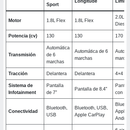
Longitude
Limite
Sport
2.0L T
Motor
1.8L Flex
1.8L Flex
Diesel
Potencia (cv)
130
130
170
Automática
Automática de 6
Automá
Transmisión
de 6
marchas
march
marchas
Tracción
Delantera
Delantera
4×4
Sistema de
Pantalla
Pantall
Pantalla de 8.4”
Infotainment
de 7”
con Na
Blueto
Bluetooth,
Bluetooth, USB,
Conectividad
Apple 
USB
Apple CarPlay
Androi