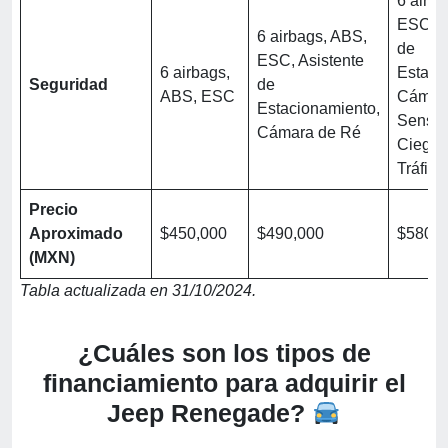
6 airb
ESC, A
6 airbags, ABS,
de
ESC, Asistente
6 airbags,
Estaci
Seguridad
de
ABS, ESC
Cámara
Estacionamiento,
Sensor
Cámara de Ré
Ciego, 
Tráfic
Precio
Aproximado
$450,000
$490,000
$580,0
(MXN)
Tabla actualizada en 31/10/2024.
¿Cuáles son los tipos de
financiamiento para adquirir el
Jeep Renegade?