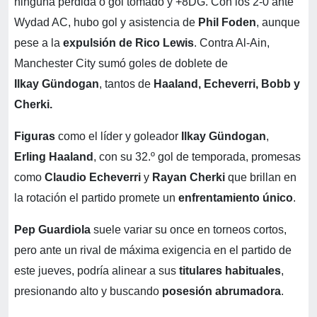
ninguna pérdida o gol tomado y +8DG. Con los 2-0
ante
Wydad AC, hubo gol y asistencia de
Phil Foden
, aunque
pese a la
expulsión de Rico Lewis
. Contra Al-Ain,
Manchester City sumó goles de doblete de
Ilkay Gündogan
, tantos de
Haaland, Echeverri, Bobb y
Cherki.
Figuras
como el líder y goleador
Ilkay Gündogan
,
Erling Haaland
, con su 32.º gol de temporada, promesas
como
Claudio Echeverri
y
Rayan Cherki
que brillan en
la rotación el partido promete un
enfrentamiento único
.
Pep Guardiola
suele variar su once en torneos cortos,
pero ante un rival de máxima exigencia en el partido de
este jueves, podría alinear a sus
titulares habituales
,
presionando alto y buscando
posesión abrumadora
.