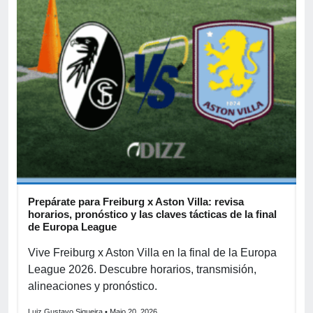
Prepárate para Freiburg x Aston Villa: revisa
B
horarios, pronóstico y las claves tácticas de la final
d
de Europa League
B
Vive Freiburg x Aston Villa en la final de la Europa
s
League 2026. Descubre horarios, transmisión,
2
alineaciones y pronóstico.
p
Luiz Gustavo Siqueira
• Maio 20, 2026