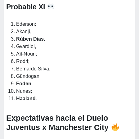
Probable XI
Ederson;
Akanji,
Rúben Dias
,
Gvardiol,
Aït‑Nouri;
Rodri;
Bernardo Silva,
Gündogan,
Foden
,
Nunes;
Haaland
.
Expectativas hacia el Duelo
Juventus x Manchester City