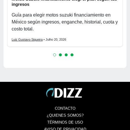
ingresos
s
Guía para elegir motos suzuki financiamiento en
r
México según ingresos, enganche, historial, cuota y
c
costo total.
f
Luiz Gustavo Siqueira
• Julho 20, 2026
L
CONTACTO
¿QUIENES SOMOS?
TÉRMINOS DE USO
AVISO DE PRIVACIDAD