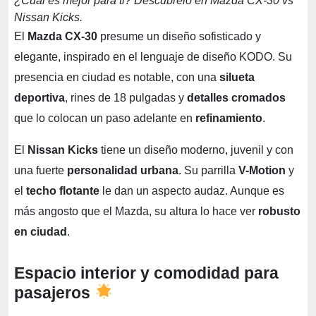
¿Cuál es mejor para ti? Descúbrelo en
Mazda CX-30 vs
Nissan Kicks.
El
Mazda CX-30
presume un diseño sofisticado y
elegante, inspirado en el lenguaje de diseño KODO. Su
presencia en ciudad es notable, con una
silueta
deportiva
, rines de 18 pulgadas y
detalles cromados
que lo colocan un paso adelante en
refinamiento
.
El
Nissan Kicks
tiene un diseño moderno, juvenil y con
una fuerte
personalidad urbana
. Su parrilla
V-Motion
y
el
techo flotante
le dan un aspecto audaz. Aunque es
más angosto que el Mazda, su altura lo hace ver
robusto
en ciudad
.
Espacio interior y comodidad para
pasajeros