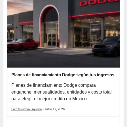
Planes de financiamiento Dodge según tus ingresos
C
p
r
Planes de financiamiento Dodge compara
enganche, mensualidades, entidades y costo total
C
para elegir el mejor crédito en México.
f
s
Luiz Gustavo Siqueira
• Julho 17, 2026
L