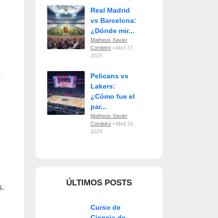
Real Madrid
vs Barcelona:
¿Dónde mir...
Matheus Xavier
Cordeiro
• Abril 17,
2024
a
Pelicans vs
Lakers:
¿Cómo fue el
par...
Matheus Xavier
Cordeiro
• Abril 18,
2024
ÚLTIMOS POSTS
s.
Curso de
Ciencia de