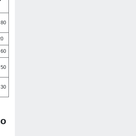
 80
20
 60
 50
 30
to