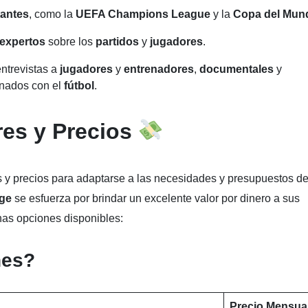
tantes
, como la
UEFA Champions League
y la
Copa del Mun
expertos
sobre los
partidos
y
jugadores
.
ntrevistas a
jugadores
y
entrenadores
,
documentales
y
onados con el
fútbol
.
res y Precios
 y precios para adaptarse a las necesidades y presupuestos d
ge
se esfuerza por brindar un excelente valor por dinero a sus
nas opciones disponibles:
nes?
Precio Mensua