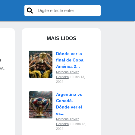
MAIS LIDOS
Dónde ver la
n
final de Copa
América 2...
es.
Matheus Xavier
Cordeiro
• Julho 13,
2024
Argentina vs
Canadá:
Dónde ver el
es...
Matheus Xavier
Cordeiro
• Junho 18,
2024