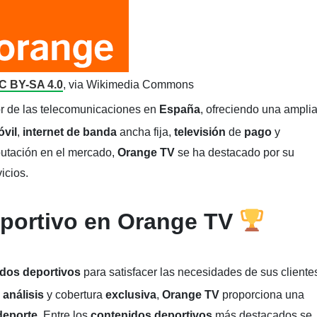
C BY-SA 4.0
, via Wikimedia Commons
or de las telecomunicaciones en
España
, ofreciendo una ampli
óvil
,
internet de banda
ancha fija,
televisión
de
pago
y
putación en el mercado,
Orange TV
se ha destacado por su
icios.
portivo en Orange
TV
idos deportivos
para satisfacer las necesidades de sus cliente
e
análisis
y cobertura
exclusiva
,
Orange TV
proporciona una
deporte
. Entre los
contenidos deportivos
más destacados se