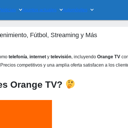
Noticias
Asuntos actuales
Automóviles
enimiento, Fútbol, Streaming y Más
como
telefonía
,
internet
y
televisión
, incluyendo
Orange TV
co
 Precios competitivos y una amplia oferta satisfacen a los client
es Orange TV?