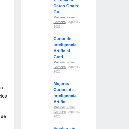
Datos Gratis:
Guí...
Matheus Xavier
Cordeiro
• Agosto 7,
2026
Curso de
Inteligencia
Artificial
Grati...
Matheus Xavier
Cordeiro
• Agosto 7,
2026
Mejores
an
Cursos de
Inteligencia
ctos
Artific...
Matheus Xavier
Cordeiro
• Agosto 7,
gue
2026
Empleo sin