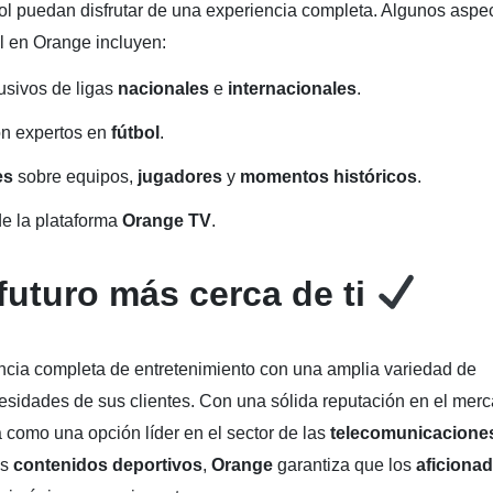
bol puedan disfrutar de una experiencia completa. Algunos aspe
l en Orange incluyen:
usivos de ligas
nacionales
e
internacionales
.
on expertos en
fútbol
.
es
sobre equipos,
jugadores
y
momentos históricos
.
de la plataforma
Orange TV
.
futuro más cerca de ti
ncia completa de entretenimiento con una amplia variedad de
ecesidades de sus clientes. Con una sólida reputación en el mer
 como una opción líder en el sector de las
telecomunicacion
os
contenidos deportivos
,
Orange
garantiza que los
aficiona