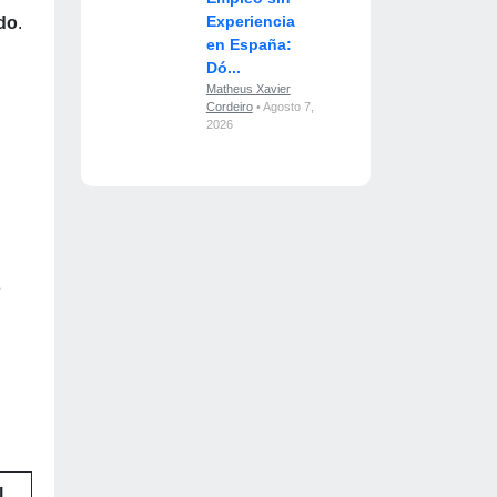
Experiencia
do
.
en España:
Dó...
Matheus Xavier
Cordeiro
• Agosto 7,
2026
e
l