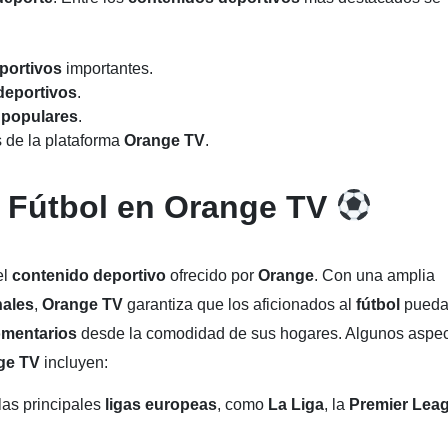
portivos
importantes.
deportivos
.
 populares
.
s de la plataforma
Orange TV
.
 Fútbol en Orange
TV
el
contenido deportivo
ofrecido por
Orange
. Con una amplia
nales
,
Orange TV
garantiza que los aficionados al
fútbol
pued
mentarios
desde la comodidad de sus hogares. Algunos aspe
ge TV
incluyen:
las principales
ligas europeas
, como
La Liga
, la
Premier Lea