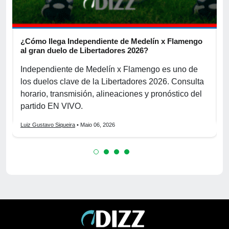
¿Cómo llega Independiente de Medelín x Flamengo
P
al gran duelo de Libertadores 2026?
p
Independiente de Medelín x Flamengo es uno de
P
los duelos clave de la Libertadores 2026. Consulta
g
horario, transmisión, alineaciones y pronóstico del
d
partido EN VIVO.
L
Luiz Gustavo Siqueira
• Maio 06, 2026