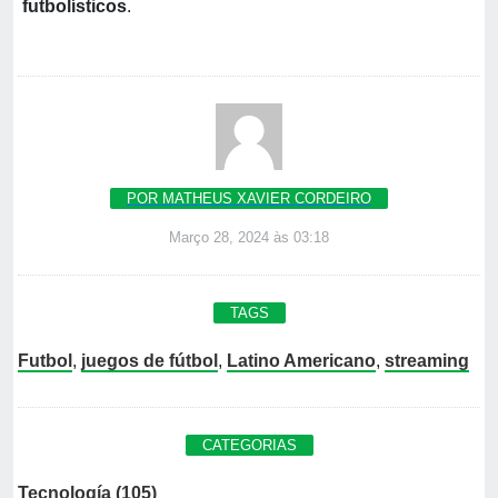
futbolísticos
.
POR MATHEUS XAVIER CORDEIRO
Março 28, 2024 às 03:18
TAGS
Futbol
,
juegos de fútbol
,
Latino Americano
,
streaming
CATEGORIAS
Tecnología (105)