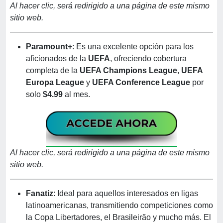
Al hacer clic, será redirigido a una página de este mismo
sitio web.
Paramount+
: Es una excelente opción para los
aficionados de la
UEFA
, ofreciendo cobertura
completa de la
UEFA Champions League
,
UEFA
Europa League
y
UEFA Conference League
por
solo
$4.99
al mes.
Al hacer clic, será redirigido a una página de este mismo
sitio web.
Fanatiz
: Ideal para aquellos interesados en ligas
latinoamericanas, transmitiendo competiciones como
la Copa Libertadores, el Brasileirão y mucho más. El