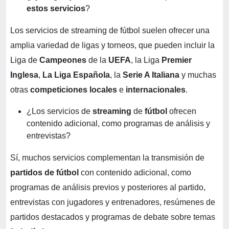
estos servicios
?
Los servicios de streaming de fútbol suelen ofrecer una
amplia variedad de ligas y torneos, que pueden incluir la
Liga de
Campeones
de la
UEFA
, la Liga
Premier
Inglesa
,
La Liga Española
, la
Serie A Italiana
y muchas
otras
competiciones locales
e
internacionales
.
¿Los servicios de
streaming
de
fútbol
ofrecen
contenido adicional, como programas de análisis y
entrevistas?
Sí, muchos servicios complementan la transmisión de
partidos de fútbol
con contenido adicional, como
programas de análisis previos y posteriores al partido,
entrevistas con jugadores y entrenadores, resúmenes de
partidos destacados y programas de debate sobre temas