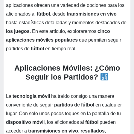
aplicaciones ofrecen una variedad de opciones para los
aficionados al
fútbol
, desde
transmisiones en vivo
hasta estadísticas detalladas y momentos destacados de
los juegos
. En este artículo, exploraremos
cinco
aplicaciones móviles populares
que permiten seguir
partidos de
fútbol
en tiempo real.
Aplicaciones Móviles: ¿Cómo
Seguir los Partidos?
La
tecnología móvil
ha traído consigo una manera
conveniente de seguir
partidos de fútbol
en cualquier
lugar. Con solo unos pocos toques en la pantalla de tu
dispositivo móvil
, los aficionados al
fútbol
pueden
acceder a
transmisiones en vivo
,
resultados
,