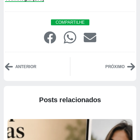
COMPARTILHE
ANTERIOR
PRÓXIMO
Posts relacionados