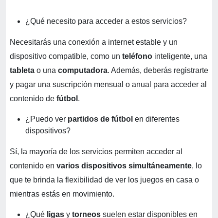
¿Qué necesito para acceder a estos servicios?
Necesitarás una conexión a internet estable y un
dispositivo compatible, como un
teléfono
inteligente, una
tableta
o una
computadora
. Además, deberás registrarte
y pagar una suscripción mensual o anual para acceder al
contenido de
fútbol
.
¿Puedo ver
partidos de fútbol
en diferentes
dispositivos?
Sí, la mayoría de los servicios permiten acceder al
contenido en
varios dispositivos simultáneamente
, lo
que te brinda la flexibilidad de ver los juegos en casa o
mientras estás en movimiento.
¿Qué
ligas
y
torneos
suelen estar disponibles en