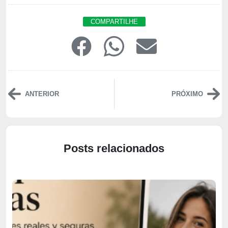
COMPARTILHE
ANTERIOR
PRÓXIMO
Posts relacionados