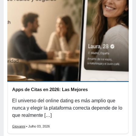
Apps de Citas en 2026: Las Mejores
F
e
El universo del online dating es más amplio que
E
nunca y elegir la plataforma correcta depende de lo
d
que realmente […]
e
Giovanni
• Julho 03, 2026
G