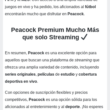
juegos en vivo y ha pedido, los aficionados al
fútbol
encontrarán mucho que disfrutar en
Peacock
.
Peacock Premium Mucho Más
que solo Streaming
En resumen,
Peacock
es una excelente opción para
aquellos que buscan una plataforma de
streaming
que
ofrezca una amplia variedad de contenido, incluyendo
series originales
,
películas
de
estudio
y
cobertura
deportiva en vivo
.
Con opciones de suscripción flexibles y precios
competitivos,
Peacock
es una opción sólida para los
aficionados al entretenimiento y al
deporte
. ¡No esperes