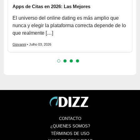
Apps de Citas en 2026: Las Mejores
F
e
El universo del online dating es más amplio que
E
nunca y elegir la plataforma correcta depende de lo
d
que realmente […]
e
Giovanni
• Julho 03, 2026
G
CONTACTO
¿QUIENES SOMOS?
TÉRMINOS DE USO