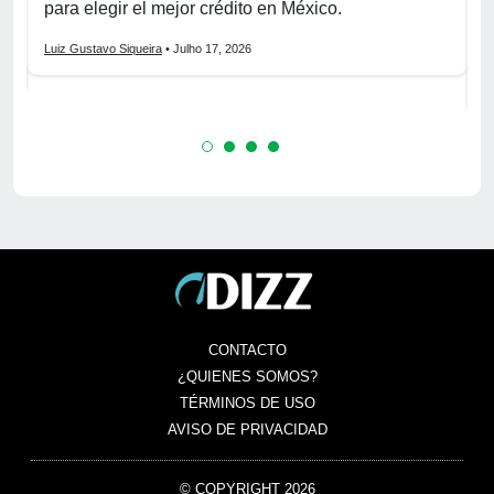
para elegir el mejor crédito en México.
f
s
Luiz Gustavo Siqueira
• Julho 17, 2026
L
CONTACTO
¿QUIENES SOMOS?
TÉRMINOS DE USO
AVISO DE PRIVACIDAD
© COPYRIGHT 2026