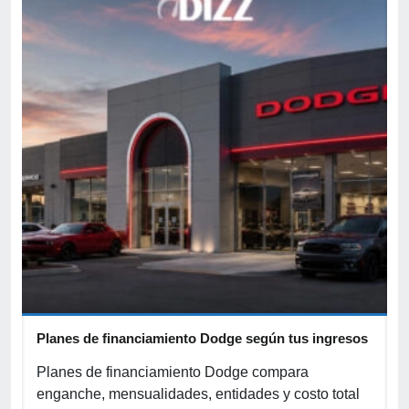
Planes de financiamiento Dodge según tus ingresos
C
p
r
Planes de financiamiento Dodge compara
enganche, mensualidades, entidades y costo total
C