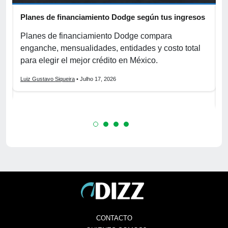
Planes de financiamiento Dodge según tus ingresos
C
p
r
Planes de financiamiento Dodge compara
enganche, mensualidades, entidades y costo total
C
para elegir el mejor crédito en México.
f
s
Luiz Gustavo Siqueira
• Julho 17, 2026
L
CONTACTO