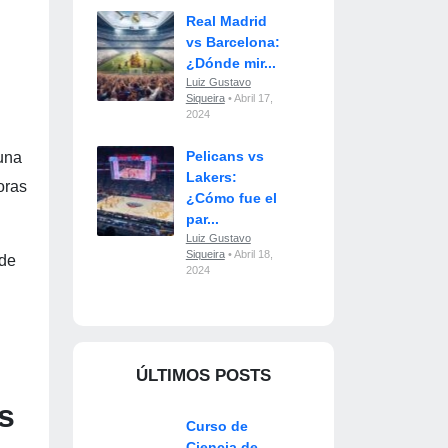
Real Madrid
vs Barcelona:
¿Dónde mir...
Luiz Gustavo
Siqueira
• Abril 17,
2024
Pelicans vs
una
Lakers:
oras
¿Cómo fue el
par...
Luiz Gustavo
Siqueira
• Abril 18,
 de
2024
ÚLTIMOS POSTS
s
Curso de
Ciencia de