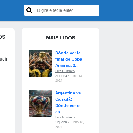
os
MAIS LIDOS
Dónde ver la
ucir
final de Copa
América 2...
Luiz Gustavo
Siqueira
• Julho 13,
2024
Argentina vs
Canadá:
Dónde ver el
es...
Luiz Gustavo
Siqueira
• Junho 18,
2024