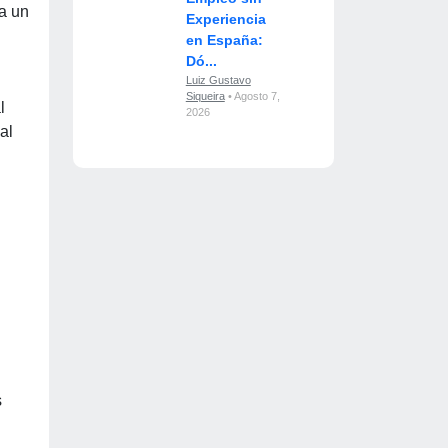
a un
Experiencia
en España:
Dó...
Luiz Gustavo
Siqueira
• Agosto 7,
l
2026
al
s