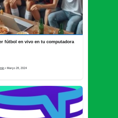
er fútbol en vivo en tu computadora
Win es una plataforma para Ver fútbol en vivo em
 computadora. Ella cubre eventos como la La Liga,
 2ª División de España y la Copa del Rey.
min
• Março 28, 2024