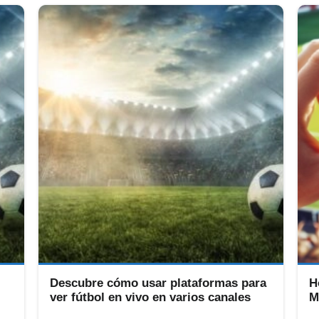
Descubre cómo usar plataformas para
H
ver fútbol en vivo en varios canales
M
Descubre cómo ver fútbol en vivo en varios canales
We