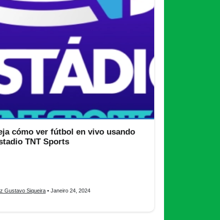
eja cómo ver fútbol en vivo usando
stadio TNT Sports
scubre cómo ver fútbol en vivo a través de Estadio
T Sports con consejos útiles para aprovechar al
ximo esta […]
iz Gustavo Siqueira
• Janeiro 24, 2024