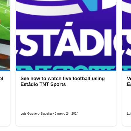
ol
See how to watch live football using
V
Estádio TNT Sports
E
ts
Discover how to watch live football through Estádio
De
TNT Sports with useful tips to make the most of this
TN
innovative […]
má
Luiz Gustavo Siqueira
• Janeiro 24, 2024
Lu