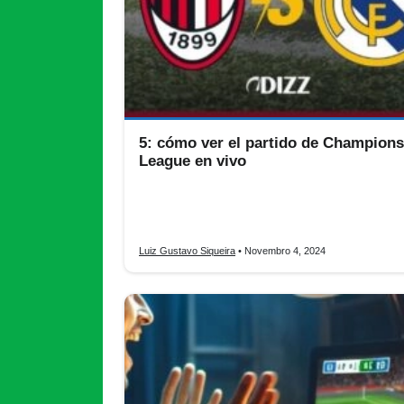
5: cómo ver el partido de Champions
League en vivo
Real Madrid vs Milan: cómo ver el partido de la
Champions League en vivo, alineaciones,
expectativas y más informaciones.
Luiz Gustavo Siqueira
• Novembro 4, 2024