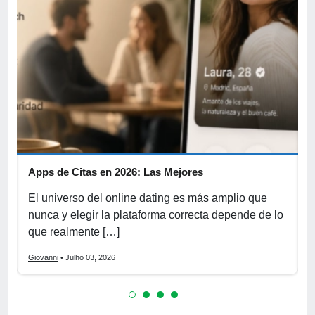
Apps de Citas en 2026: Las Mejores
F
e
El universo del online dating es más amplio que
E
nunca y elegir la plataforma correcta depende de lo
d
que realmente […]
e
Giovanni
• Julho 03, 2026
G