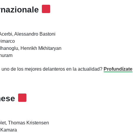
rnazionale
cerbi, Alessandro Bastoni
Dimarco
lhanoglu, Henrikh Mkhitaryan
Thuram
uno de los mejores delanteros en la actualidad?
Profundízate
nese
let, Thomas Kristensen
e Kamara