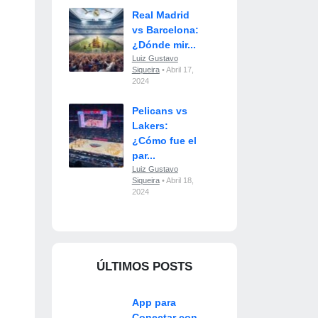
Real Madrid
vs Barcelona:
¿Dónde mir...
Luiz Gustavo
Siqueira
• Abril 17,
2024
Pelicans vs
Lakers:
¿Cómo fue el
par...
Luiz Gustavo
Siqueira
• Abril 18,
2024
ÚLTIMOS POSTS
App para
Conectar con