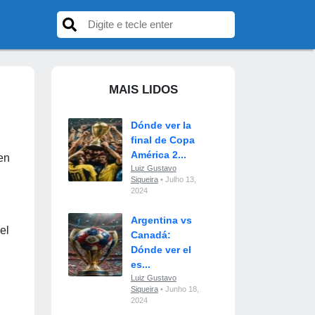
MAIS LIDOS
Dónde ver la
final de Copa
América 2...
en
Luiz Gustavo
Siqueira
• Julho 13,
2024
Argentina vs
el
Canadá:
Dónde ver el
es...
Luiz Gustavo
Siqueira
• Junho 18,
2024