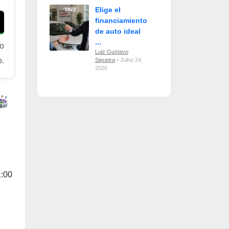
Elige el
financiamiento
de auto ideal
...
ro
Luiz Gustavo
o.
Siqueira
• Julho 24,
2026
1:00