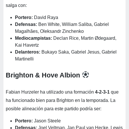
salga con:
Portero:
David Raya
Defensas:
Ben White, William Saliba, Gabriel
Magalhães, Oleksandr Zinchenko
Mediocampistas:
Declan Rice, Martin Ødegaard,
Kai Havertz
Delanteros:
Bukayo Saka, Gabriel Jesus, Gabriel
Martinelli
Brighton & Hove Albion
Fabian Hurzeler ha utilizado una formación
4-2-3-1
que
ha funcionado bien para Brighton en la temporada. La
posible alineación para este partido podría ser:
Portero:
Jason Steele
Defensas:
Joel Veltman, Jan Paul van Hecke, Lewis