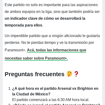
Este partido no solo es importante para las aspiraciones
de ambos equipos en la liga, sino que también podría ser
un indicador clave de cómo se desarrollará la
temporada para ellos
.
Un imperdible partido que a ningún aficionado le gustaría
perderse. No te pierdas tiempo y ve la transmisión por
Paramount+.
Acá, todas las informaciones que
necesitas saber sobre Paramount+.
Preguntas frecuentes
¿A qué hora es el partido Arsenal vs Brighton en
la Ciudad de México?
El partido comenzará a las 6:30 AM hora local.