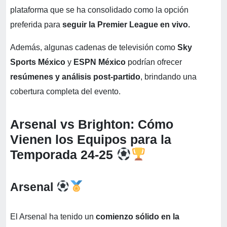
plataforma que se ha consolidado como la opción
preferida para
seguir la Premier League en vivo.
Además, algunas cadenas de televisión como
Sky
Sports México
y
ESPN México
podrían ofrecer
resúmenes y análisis post-partido
, brindando una
cobertura completa del evento.
Arsenal vs Brighton: Cómo
Vienen los Equipos para la
Temporada 24-25
Arsenal
El Arsenal ha tenido un
comienzo sólido en la