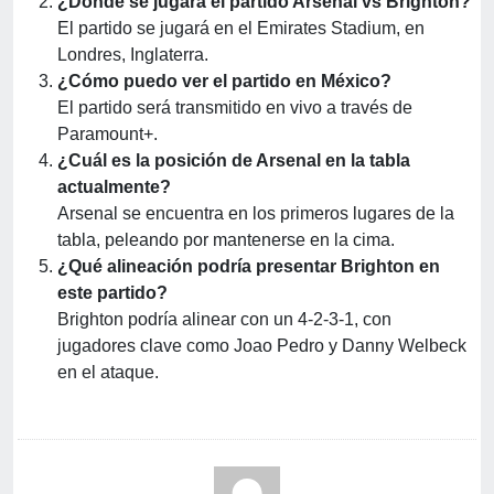
¿Dónde se jugará el partido Arsenal vs Brighton?
El partido se jugará en el Emirates Stadium, en
Londres, Inglaterra.
¿Cómo puedo ver el partido en México?
El partido será transmitido en vivo a través de
Paramount+.
¿Cuál es la posición de Arsenal en la tabla
actualmente?
Arsenal se encuentra en los primeros lugares de la
tabla, peleando por mantenerse en la cima.
¿Qué alineación podría presentar Brighton en
este partido?
Brighton podría alinear con un 4-2-3-1, con
jugadores clave como Joao Pedro y Danny Welbeck
en el ataque.