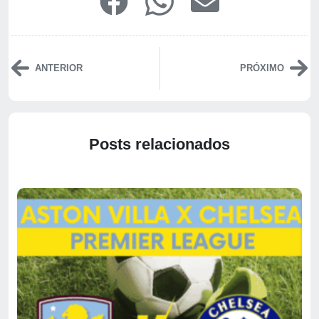
ANTERIOR
PRÓXIMO
Posts relacionados