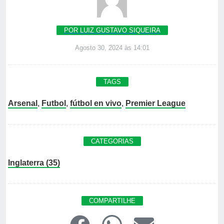
POR LUIZ GUSTAVO SIQUEIRA
Agosto 30, 2024 às 14:01
TAGS
Arsenal
,
Futbol
,
fútbol en vivo
,
Premier League
CATEGORIAS
Inglaterra (35)
COMPARTILHE