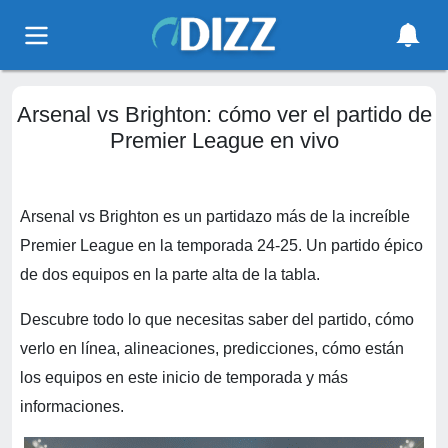
Arsenal vs Brighton: cómo ver el partido de
Premier League en vivo
Arsenal vs Brighton es un partidazo más de la increíble
Premier League en la temporada 24-25. Un partido épico
de dos equipos en la parte alta de la tabla.
Descubre todo lo que necesitas saber del partido, cómo
verlo en línea, alineaciones, predicciones, cómo están
los equipos en este inicio de temporada y más
informaciones.