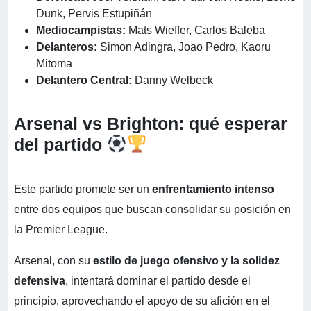
Dunk, Pervis Estupiñán
Mediocampistas:
Mats Wieffer, Carlos Baleba
Delanteros:
Simon Adingra, Joao Pedro, Kaoru
Mitoma
Delantero Central:
Danny Welbeck
Arsenal vs Brighton: qué esperar
del partido
Este partido promete ser un
enfrentamiento intenso
entre dos equipos que buscan consolidar su posición en
la Premier League.
Arsenal, con su
estilo de juego ofensivo y la solidez
defensiva
, intentará dominar el partido desde el
principio, aprovechando el apoyo de su afición en el