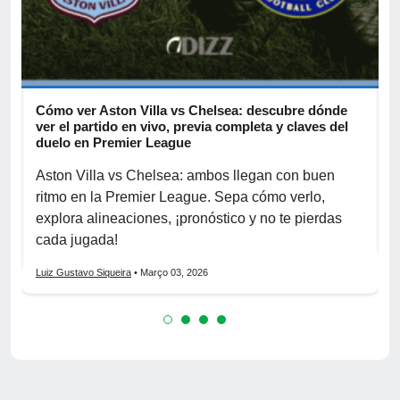
Cómo ver Aston Villa vs Chelsea: descubre dónde
D
ver el partido en vivo, previa completa y claves del
c
duelo en Premier League
R
o
Aston Villa vs Chelsea: ambos llegan con buen
p
ritmo en la Premier League. Sepa cómo verlo,
h
explora alineaciones, ¡pronóstico y no te pierdas
L
cada jugada!
Luiz Gustavo Siqueira
• Março 03, 2026