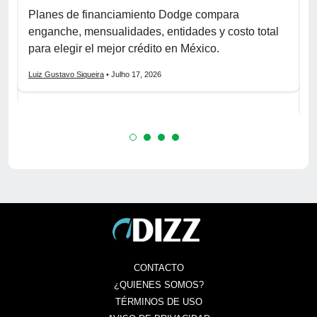
p
r
Planes de financiamiento Dodge compara
enganche, mensualidades, entidades y costo total
C
para elegir el mejor crédito en México.
f
s
Luiz Gustavo Siqueira
• Julho 17, 2026
L
CONTACTO
¿QUIENES SOMOS?
TÉRMINOS DE USO