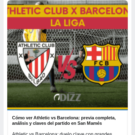
Cómo ver Athletic vs Barcelona: previa completa,
A
s
análisis y claves del partido en San Mamés
c
Athletic vs Barcelona: duelo clave con grandes
P