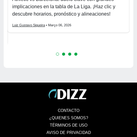
implicaciones en la tabla de La Liga. ¡Haz clic y
S
La
descubre horarios, pronóstico y alineaciones!
p
Luiz Gustavo Siqueira
• Março 06, 2026
L
CONTACTO
¿QUIENES SOMOS?
TÉRMINOS DE USO
AVISO DE PRIVACIDAD