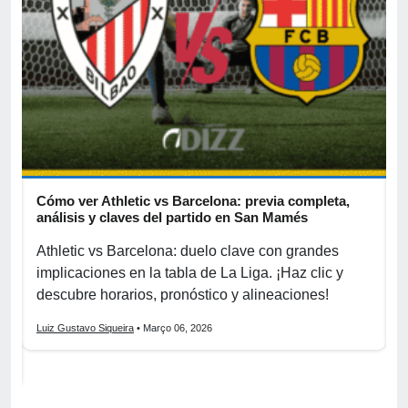
Cómo ver Athletic vs Barcelona: previa completa,
A
s
análisis y claves del partido en San Mamés
c
Athletic vs Barcelona: duelo clave con grandes
P
implicaciones en la tabla de La Liga. ¡Haz clic y
S
La
descubre horarios, pronóstico y alineaciones!
p
Luiz Gustavo Siqueira
• Março 06, 2026
L