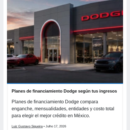
Planes de financiamiento Dodge según tus ingresos
C
p
r
Planes de financiamiento Dodge compara
enganche, mensualidades, entidades y costo total
C
para elegir el mejor crédito en México.
f
s
Luiz Gustavo Siqueira
• Julho 17, 2026