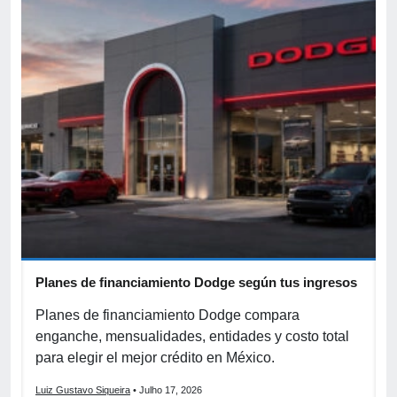
Planes de financiamiento Dodge según tus ingresos
C
p
r
Planes de financiamiento Dodge compara
enganche, mensualidades, entidades y costo total
C
para elegir el mejor crédito en México.
f
s
Luiz Gustavo Siqueira
• Julho 17, 2026