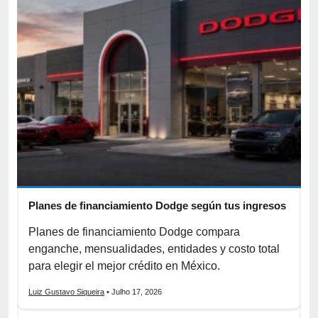
Planes de financiamiento Dodge según tus ingresos
C
p
r
Planes de financiamiento Dodge compara
enganche, mensualidades, entidades y costo total
C
para elegir el mejor crédito en México.
f
s
Luiz Gustavo Siqueira
• Julho 17, 2026
L