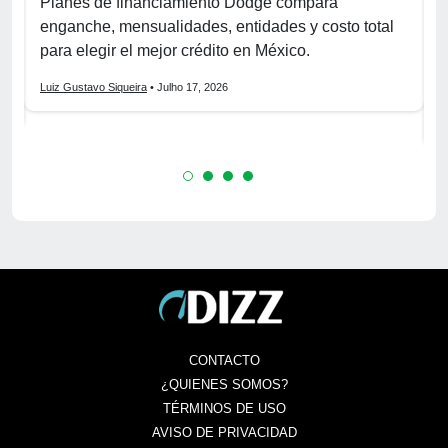
r
Planes de financiamiento Dodge compara
enganche, mensualidades, entidades y costo total
C
para elegir el mejor crédito en México.
f
s
Luiz Gustavo Siqueira
• Julho 17, 2026
L
CONTACTO
¿QUIENES SOMOS?
TÉRMINOS DE USO
AVISO DE PRIVACIDAD