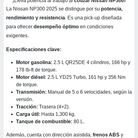
¡Lleva potencia al trabajo al
cotizar Nissan NP300!
La Nissan NP300 2025 se distingue por su
potencia,
rendimiento y resistencia
. Es una pick-up diseñada
para ofrecer
desempeño óptimo
en condiciones
exigentes.
Especificaciones clave:
Motor gasolina:
2.5 L QR25DE 4 cilindros, 166 hp y
178 lb-ft de torque.
Motor diésel:
2.5 L YD25 Turbo, 161 hp y 356 Nm
de torque.
Transmisión:
Manual de 5 o 6 velocidades, según la
versión.
Tracción:
Trasera (4×2).
Carga útil:
Hasta 1,300 kg.
Tanque de combustible:
80 L.
Además, cuenta con dirección asistida,
frenos ABS
y