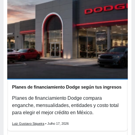
Planes de financiamiento Dodge según tus ingresos
C
p
r
Planes de financiamiento Dodge compara
enganche, mensualidades, entidades y costo total
C
para elegir el mejor crédito en México.
f
s
Luiz Gustavo Siqueira
• Julho 17, 2026
L